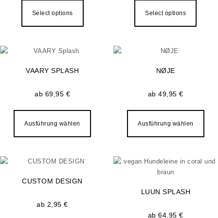
Select options
Select options
VAARY SPLASH
NØJE
ab
69,95
€
ab
49,95
€
Dieses Produkt weist mehrere Varianten a
Dies
Ausführung wählen
Ausführung wählen
CUSTOM DESIGN
LUUN SPLASH
ab
2,95
€
ab
64,95
€
Dieses Produkt weist mehrere Varianten auf