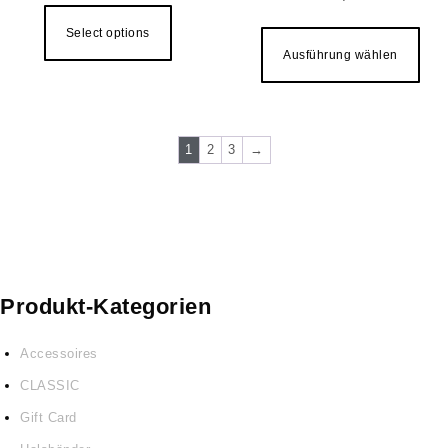
Dies
Select options
Ausführung wählen
1
2
3
→
Produkt-Kategorien
Accessoires
CLASSIC
Gift Card