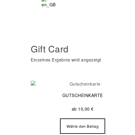
Gift Card
Einzelnes Ergebnis wird angezeigt
GUTSCHEINKARTE
ab
10,00
€
Dieses
Produkt
Wähle den Betrag
weist
mehrere