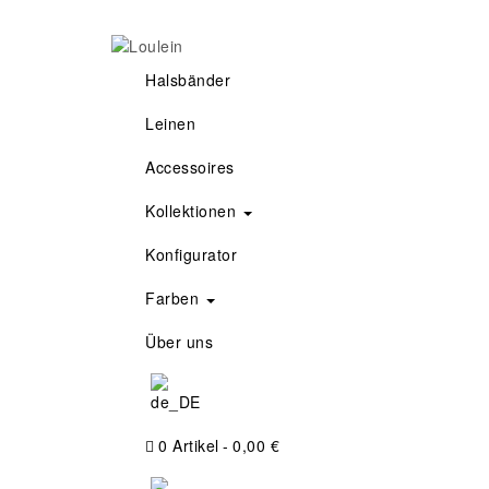
Skip
to
content
Loulein
Halsbänder
Leinen
Accessoires
Kollektionen
Konfigurator
Farben
Über uns
0 Artikel
0,00 €