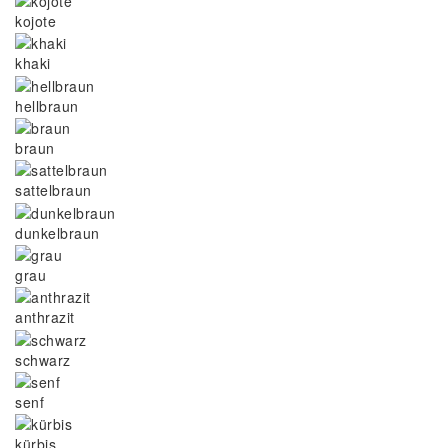
kojote
khaki
hellbraun
braun
sattelbraun
dunkelbraun
grau
anthrazit
schwarz
senf
kürbis