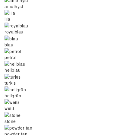
amethyst
lila
royalblau
blau
petrol
hellblau
türkis
hellgrün
weiß
stone
powder tan