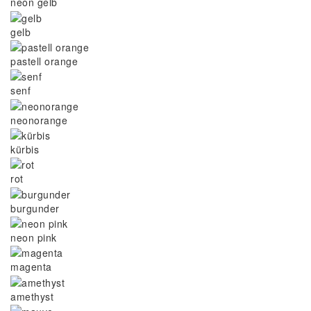
neon gelb
gelb
pastell orange
senf
neonorange
kürbis
rot
burgunder
neon pink
magenta
amethyst