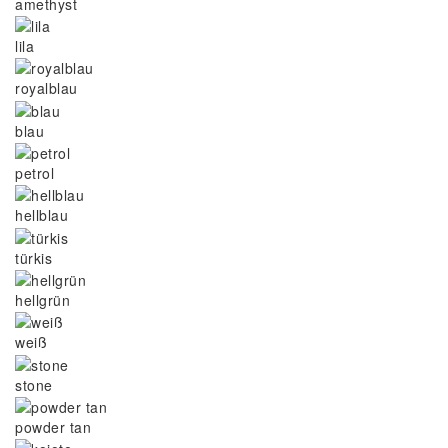
amethyst
lila
royalblau
blau
petrol
hellblau
türkis
hellgrün
weiß
stone
powder tan