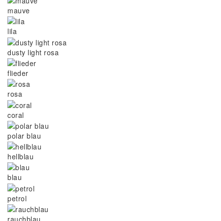
mauve
lila
dusty light rosa
flieder
rosa
coral
polar blau
hellblau
blau
petrol
rauchblau