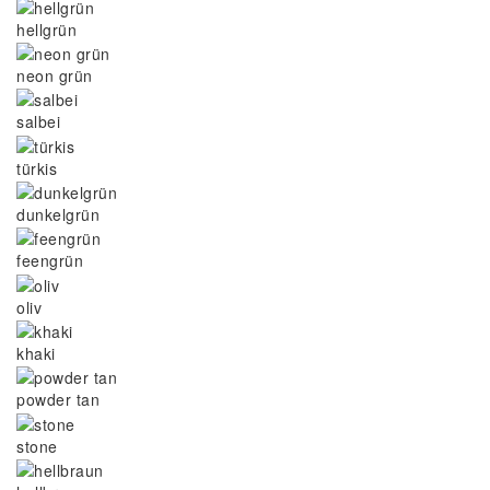
hellgrün
neon grün
salbei
türkis
dunkelgrün
feengrün
oliv
khaki
powder tan
stone