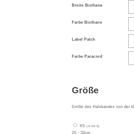
Breite Biothane
Farbe Biothane
Label Patch
Farbe Paracord
Größe
Größe des Halsbandes von der kl
XS
(
-
0,00
€
)
25 - 33cm