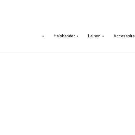
Skip to content
Loulein
Halsbänder
Leinen
Accessoire