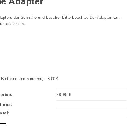
ne Adapter
dapters der Schnalle und Lasche. Bitte beachte: Der Adapter kann
ttelstück sein.
Biothane kombinierbar, +3,00€
price:
79,95
€
tions:
otal: