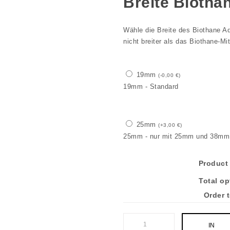
Breite Biotha
Wähle die Breite des Biothane A
nicht breiter als das Biothane-Mi
19mm
(
-
0,00
€
)
19mm - Standard
25mm
(
+
3,00
€
)
25mm - nur mit 25mm und 38mm 
Product 
Total op
Order t
SNOR SPLASH Menge
IN