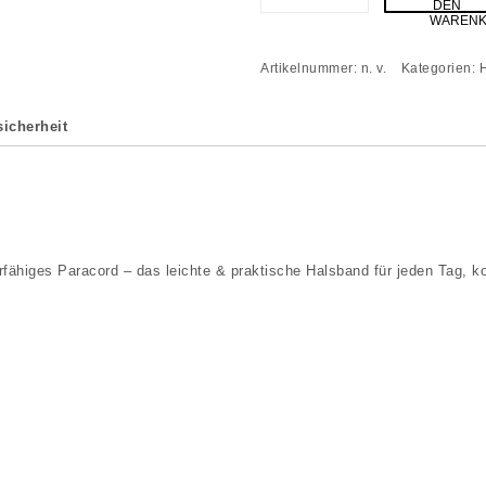
DEN
WAREN
Artikelnummer:
n. v.
Kategorien:
icherheit
iges Paracord – das leichte & praktische Halsband für jeden Tag, kom